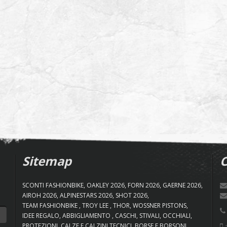
Sitemap
C
SCONTI FASHIONBIKE
OAKLEY 2026
FORN 2026
GAERNE 2026
AIROH 2026
ALPINESTARS 2026
SHOT 2026
TEAM FASHIONBIKE
TROY LEE
THOR
WOSSNER PISTONS
IDEE REGALO
ABBIGLIAMENTO
CASCHI
STIVALI
OCCHIALI
+
PROTEZIONI
CALZE E CALZINI TECNICI
BORSE E BORSONI