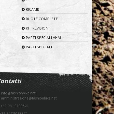
RICAMBI
RUOTE COMPLETE
KIT REVISIONI
PARTI SPECIALI VHM
PARTI SPECIALI
ontatti
info@fashionbike.net
amministrazione@fashionbike.net
+39 081.0100521
39 347.9038875