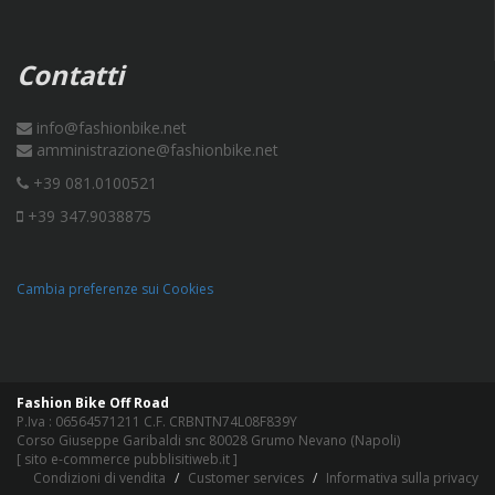
Contatti
info@fashionbike.net
amministrazione@fashionbike.net
+39 081.0100521
+39 347.9038875
Cambia preferenze sui Cookies
Fashion Bike Off Road
P.Iva : 06564571211 C.F. CRBNTN74L08F839Y
Corso Giuseppe Garibaldi snc 80028 Grumo Nevano (Napoli)
[
sito e-commerce pubblisitiweb.it
]
Condizioni di vendita
Customer services
Informativa sulla privacy