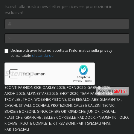
Iscriviti alla nostra newsletter per ricevere promozioni in
esclusiva!
Dichiaro di aver letto ed accettato l'informativa sulla privacy
consultabile
cliccando qui
Sitemap
SCONTI FASHIONBIKE
OAKLEY 2026
FORN 2026
GAERNE 2026
AIROH 2026
ALPINESTARS 2026
SHOT 2026
TEAM FASHIONBIKE
TROY LEE
THOR
WOSSNER PISTONS
IDEE REGALO
ABBIGLIAMENTO
CASCHI
STIVALI
OCCHIALI
PROTEZIONI
CALZE E CALZINI TECNICI
BORSE E BORSONI
GINOCCHIERE ORTOPEDICHE
JUNIOR
CASUAL
PLASTICHE
GRAFICHE
SELLE E COPRISELLE
PADDOCK
PNEUMATICI
OLIO
RICAMBI
RUOTE COMPLETE
KIT REVISIONI
PARTI SPECIALI VHM
PARTI SPECIALI