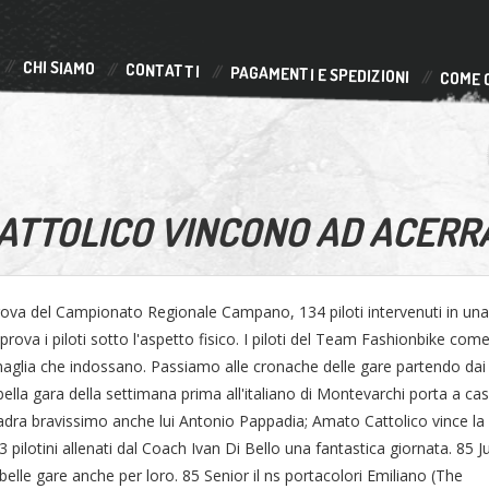
CHI SIAMO
CONTATTI
PAGAMENTI E SPEDIZIONI
COME 
ATTOLICO VINCONO AD ACERR
prova del Campionato Regionale Campano, 134 piloti intervenuti in una
va i piloti sotto l'aspetto fisico. I piloti del Team Fashionbike come
maglia che indossano. Passiamo alle cronache delle gare partendo dai
ella gara della settimana prima all'italiano di Montevarchi porta a ca
adra bravissimo anche lui Antonio Pappadia; Amato Cattolico vince la
pilotini allenati dal Coach Ivan Di Bello una fantastica giornata. 85 J
le gare anche per loro. 85 Senior il ns portacolori Emiliano (The