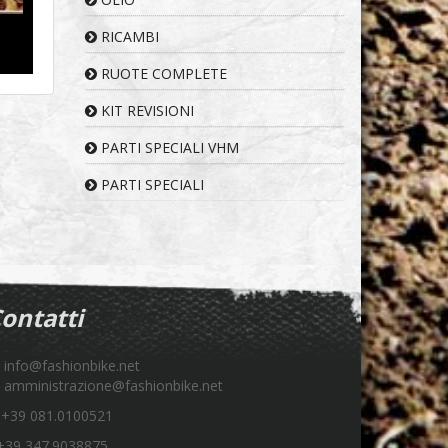
RICAMBI
RUOTE COMPLETE
KIT REVISIONI
PARTI SPECIALI VHM
PARTI SPECIALI
ontatti
info@fashionbike.net
amministrazione@fashionbike.net
+39 081.0100521
39 347.9038875