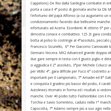
Cappelons) De Risi dalla Sardegna combatte in entra
porta a casa il 4° posto di giornata anche lui D
l'infortunio del papà Alfonso (a cui auguriamo un 
condizionamento facendo due bellissime manche. U
infortunato ad Acerra. Esordienti 4t ottimo 9° pe
dimostra coriace e combattivo. 125 2t gara condi
botta al polso lo costringe al 4°assoluto, peccato p
Francesco Sicuriello, 6° Per Giacomo Cannavale bu
Gennaro Nocera. MX2 Advanced grande doppia vitt
due gare sempre in testa con il giusto piglio e de
si aggiudica il 2° assoluto, 3°per Michele Colucci
per Vitillo 4°, gara difficile per Fucci 6° costretto 
importanti per il campionato, 7° Amadei ed 8° Gabr
e conquista il gradino più basso del podio, il car
Autolinee) ritornato in forma ed i risultati si ved
manche. Over 40 podio tutto Fashionbike con il 
Torchia e Savio Sorrentino, caduto nella 1° manche
Capocotta, 7° Adamo sempre più a suo agio nella b