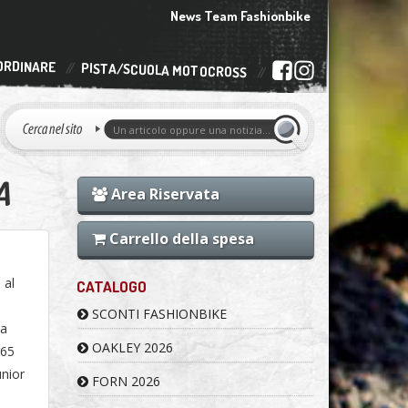
News Team Fashionbike
ORDINARE
PISTA/SCUOLA MOTOCROSS
A
Area Riservata
Carrello della spesa
 al
CATALOGO
SCONTI FASHIONBIKE
sa
OAKLEY 2026
 65
unior
FORN 2026