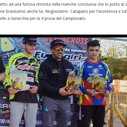
retto ad una furiosa rimonta nella manche conclusiva che lo porta al 
one bravissimo anche lui. Ringraziamo Catapano per l'assistenza e tutt
le a Senerchia per la 4 prova del Campionato.