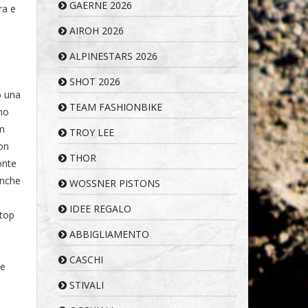
GAERNE 2026
ra e
AIROH 2026
ALPINESTARS 2026
SHOT 2026
o una
TEAM FASHIONBIKE
imo
am
TROY LEE
on
THOR
onte
anche
WOSSNER PISTONS
IDEE REGALO
stop
ABBIGLIAMENTO
CASCHI
de
STIVALI