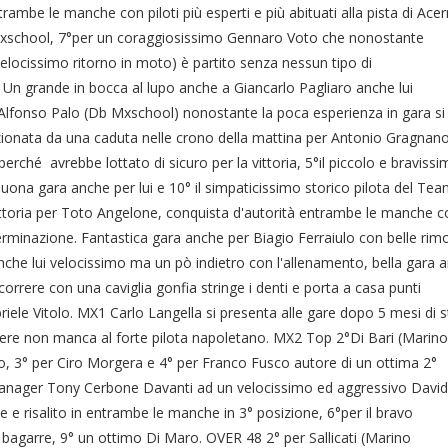
mbe le manche con piloti più esperti e più abituati alla pista di Acer
b Mxschool, 7°per un coraggiosissimo Gennaro Voto che nonostante
velocissimo ritorno in moto) è partito senza nessun tipo di
n grande in bocca al lupo anche a Giancarlo Pagliaro anche lui
r Alfonso Palo (Db Mxschool) nonostante la poca esperienza in gara si
zionata da una caduta nelle crono della mattina per Antonio Gragnan
erché avrebbe lottato di sicuro per la vittoria, 5°il piccolo e braviss
ona gara anche per lui e 10° il simpaticissimo storico pilota del Te
oria per Toto Angelone, conquista d'autorità entrambe le manche c
terminazione. Fantastica gara anche per Biagio Ferraiulo con belle rim
 anche lui velocissimo ma un pò indietro con l'allenamento, bella gara 
a correre con una caviglia gonfia stringe i denti e porta a casa punti
iele Vitolo. MX1 Carlo Langella si presenta alle gare dopo 5 mesi di 
attere non manca al forte pilota napoletano. MX2 Top 2°Di Bari (Marino
ono, 3° per Ciro Morgera e 4° per Franco Fusco autore di un ottima 2°
manager Tony Cerbone Davanti ad un velocissimo ed aggressivo Davi
 e risalito in entrambe le manche in 3° posizione, 6°per il bravo
agarre, 9° un ottimo Di Maro. OVER 48 2° per Sallicati (Marino