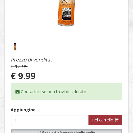
1
/
1
Prezzo di vendita :
€ 12.95
€ 9.99
Contattaci se non trovi
desiderato
Aggiungine
nel carrello
Maggiori informazioni sulle
taglie