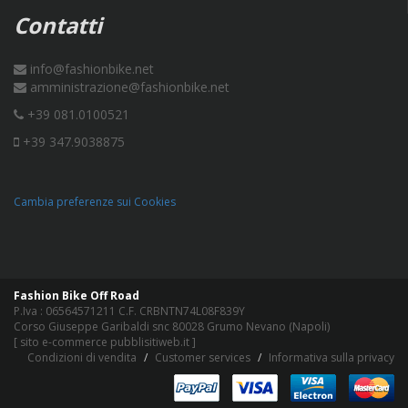
Contatti
info@fashionbike.net
amministrazione@fashionbike.net
+39 081.0100521
+39 347.9038875
Cambia preferenze sui Cookies
Fashion Bike Off Road
P.Iva : 06564571211 C.F. CRBNTN74L08F839Y
Corso Giuseppe Garibaldi snc 80028 Grumo Nevano (Napoli)
[
sito e-commerce pubblisitiweb.it
]
Condizioni di vendita
Customer services
Informativa sulla privacy