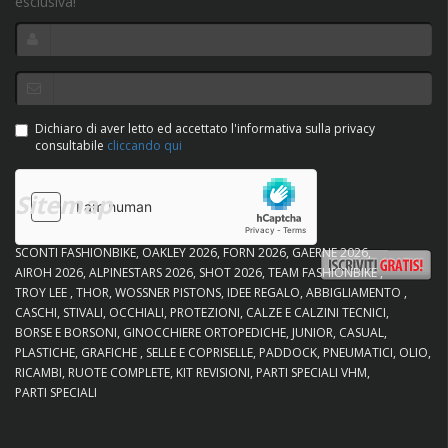
esclusiva!
Dichiaro di aver letto ed accettato l'informativa sulla privacy
consultabile
cliccando qui
Sitemap
SCONTI FASHIONBIKE
OAKLEY 2026
FORN 2026
GAERNE 2026
AIROH 2026
ALPINESTARS 2026
SHOT 2026
TEAM FASHIONBIKE
TROY LEE
THOR
WOSSNER PISTONS
IDEE REGALO
ABBIGLIAMENTO
CASCHI
STIVALI
OCCHIALI
PROTEZIONI
CALZE E CALZINI TECNICI
BORSE E BORSONI
GINOCCHIERE ORTOPEDICHE
JUNIOR
CASUAL
PLASTICHE
GRAFICHE
SELLE E COPRISELLE
PADDOCK
PNEUMATICI
OLIO
RICAMBI
RUOTE COMPLETE
KIT REVISIONI
PARTI SPECIALI VHM
PARTI SPECIALI