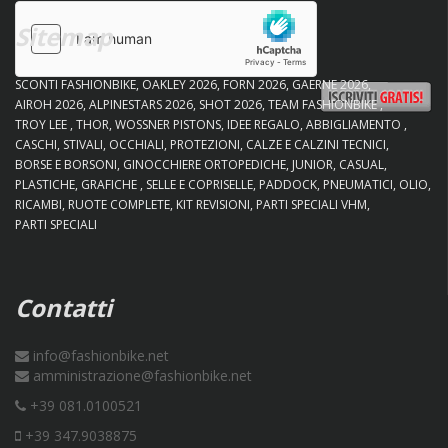
Sitemap
SCONTI FASHIONBIKE
OAKLEY 2026
FORN 2026
GAERNE 2026
AIROH 2026
ALPINESTARS 2026
SHOT 2026
TEAM FASHIONBIKE
TROY LEE
THOR
WOSSNER PISTONS
IDEE REGALO
ABBIGLIAMENTO
CASCHI
STIVALI
OCCHIALI
PROTEZIONI
CALZE E CALZINI TECNICI
BORSE E BORSONI
GINOCCHIERE ORTOPEDICHE
JUNIOR
CASUAL
PLASTICHE
GRAFICHE
SELLE E COPRISELLE
PADDOCK
PNEUMATICI
OLIO
RICAMBI
RUOTE COMPLETE
KIT REVISIONI
PARTI SPECIALI VHM
PARTI SPECIALI
Contatti
info@fashionbike.net
amministrazione@fashionbike.net
+39 081.0100521
+39 347.9038875