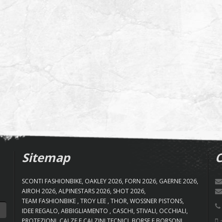
Sitemap
C
SCONTI FASHIONBIKE
OAKLEY 2026
FORN 2026
GAERNE 2026
AIROH 2026
ALPINESTARS 2026
SHOT 2026
TEAM FASHIONBIKE
TROY LEE
THOR
WOSSNER PISTONS
IDEE REGALO
ABBIGLIAMENTO
CASCHI
STIVALI
OCCHIALI
+
PROTEZIONI
CALZE E CALZINI TECNICI
BORSE E BORSONI