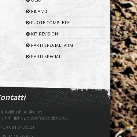
RICAMBI
RUOTE COMPLETE
KIT REVISIONI
PARTI SPECIALI VHM
PARTI SPECIALI
ontatti
info@fashionbike.net
amministrazione@fashionbike.net
+39 081.0100521
39 347.9038875