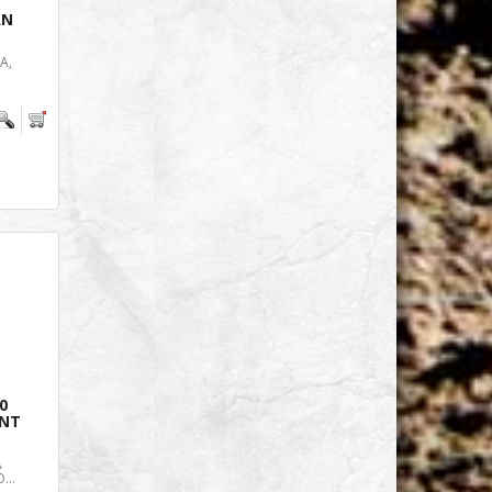
AN
A,
0
ENT
A
...