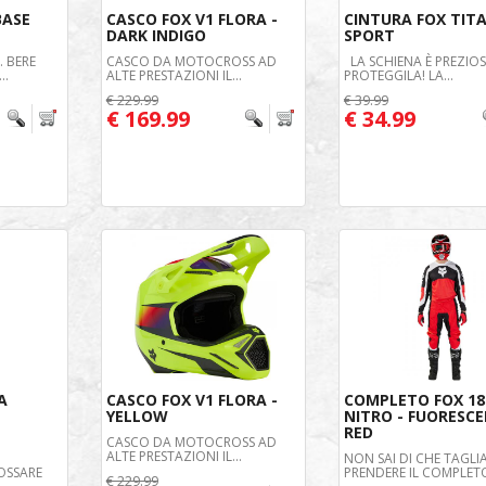
BASE
CASCO FOX V1 FLORA -
CINTURA FOX TIT
DARK INDIGO
SPORT
. BERE
CASCO DA MOTOCROSS AD
LA SCHIENA È PREZIOS
..
ALTE PRESTAZIONI IL...
PROTEGGILA! LA...
€ 229.99
€ 39.99
€ 169.99
€ 34.99
A
CASCO FOX V1 FLORA -
COMPLETO FOX 18
YELLOW
NITRO - FUORESC
RED
CASCO DA MOTOCROSS AD
ALTE PRESTAZIONI IL...
NON SAI DI CHE TAGLI
OSSARE
PRENDERE IL COMPLETO
€ 229.99