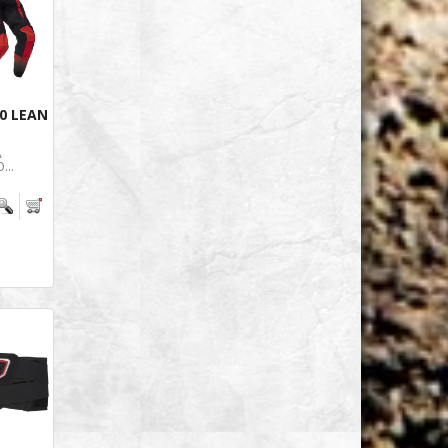
0 LEAN
A
...