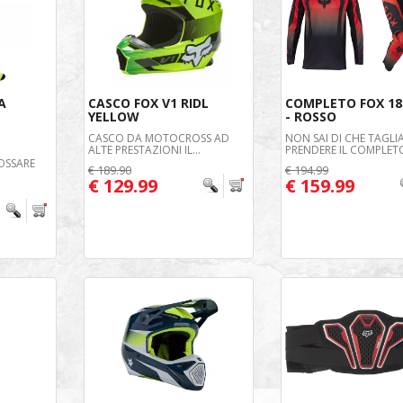
A
CASCO FOX V1 RIDL
COMPLETO FOX 18
YELLOW
- ROSSO
CASCO DA MOTOCROSS AD
NON SAI DI CHE TAGLI
ALTE PRESTAZIONI IL...
PRENDERE IL COMPLETO
OSSARE
€ 189.90
€ 194.99
€ 129.99
€ 159.99