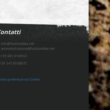
ontatti
info@fashionbike.net
amministrazione@fashionbike.net
+39 081.0100521
39 347.9038875
mbia preferenze sui Cookies