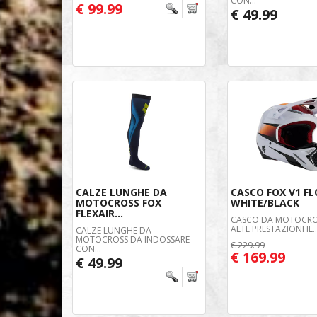
CON...
€ 99.99
€ 49.99
CALZE LUNGHE DA
CASCO FOX V1 FL
MOTOCROSS FOX
WHITE/BLACK
FLEXAIR...
CASCO DA MOTOCRO
ALTE PRESTAZIONI IL..
CALZE LUNGHE DA
MOTOCROSS DA INDOSSARE
€ 229.99
CON...
€ 169.99
€ 49.99