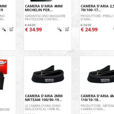
 3MM
CAMERA D'ARIA 4MM
CAMERA D'ARIA 2
19
MICHELIN PER...
70/100-17...
ONO
GARANTISCONO MAGGIORE
PRODUTTORE : PIRELLI
N...
PROTEZIONE CONTRO...
D'ARIA...
€ 44.99
€ 34.99
€ 34.99
€ 24.99
CAMERA D'ARIA 2MM
CAMERA D'ARIA 4
NRTEAM 100/90-19...
110/10-18...
LE CAMERA D'ARIA SONO
PRODUTTORE : NRTEAM
REALIZZATE AL 100% IN...
CAMERA D'ARIA...
ERIORE