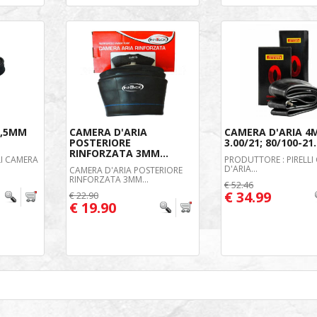
2,5MM
CAMERA D'ARIA
CAMERA D'ARIA 4
POSTERIORE
3.00/21; 80/100-21.
RINFORZATA 3MM...
LI CAMERA
PRODUTTORE : PIRELLI
D'ARIA...
CAMERA D'ARIA POSTERIORE
RINFORZATA 3MM...
€ 52.46
€ 34.99
€ 22.90
€ 19.90