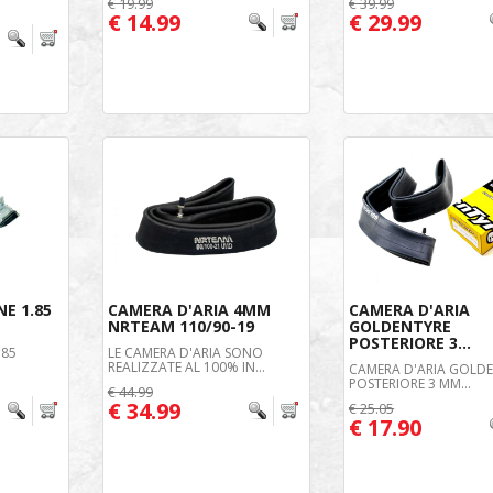
€ 19.99
€ 39.99
€ 14.99
€ 29.99
E 1.85
CAMERA D'ARIA 4MM
CAMERA D'ARIA
NRTEAM 110/90-19
GOLDENTYRE
POSTERIORE 3...
.85
LE CAMERA D'ARIA SONO
REALIZZATE AL 100% IN...
CAMERA D'ARIA GOLD
POSTERIORE 3 MM...
€ 44.99
€ 34.99
€ 25.05
€ 17.90