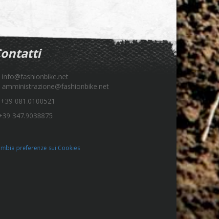
ontatti
info@fashionbike.net
amministrazione@fashionbike.net
+39 081.0100521
39 347.9038875
mbia preferenze sui Cookies