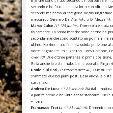
manche sono partito secondo per poi passare in p
secondo e ho fatto una bella lotta con Alfredo Mem
secondo ma primo di categoria. Voglio ringraziare 
meccanico Gennaro De Vita, Arturo Di Mezza Fitn
Marco Calce
(1° 125 junior):
Domenica è stata una
fisicamente. La prima manche sono partito nei prim
seconda manche sono scattato un pò male, nel rett
ultimo. Ho rimontato fino alla quinta posizione al 
Vorrei ringraziare i miei genitori, Tony Cerbone,
over 40):
Due ottime partenze in prima posizione,
Bella anche la pista, molto ben preparata. Ringra
Daniele Di Bari
(1° veteran over 40):
Due ottime 
sommato due bei primi posti. Bella anche la pista
suspension.
Andrea De Luca
(1° 85 senior):
Già dalla mattina
a partire primo e ho vinto senza stancarmi. Nella
vincere.
Francesco Trotta
(1° 65 cadetti):
Domenica ho vin