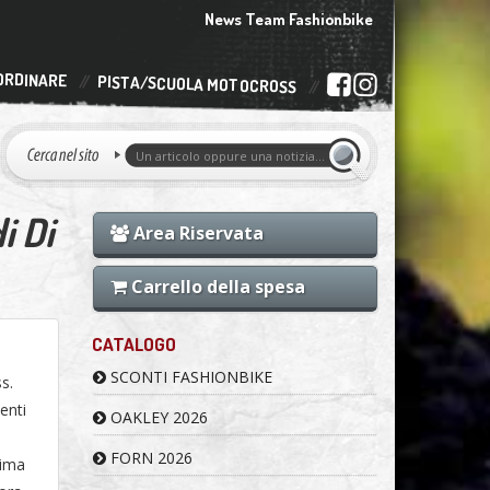
News Team Fashionbike
ORDINARE
PISTA/SCUOLA MOTOCROSS
i Di
Area Riservata
Carrello della spesa
CATALOGO
SCONTI FASHIONBIKE
s.
enti
OAKLEY 2026
FORN 2026
rima