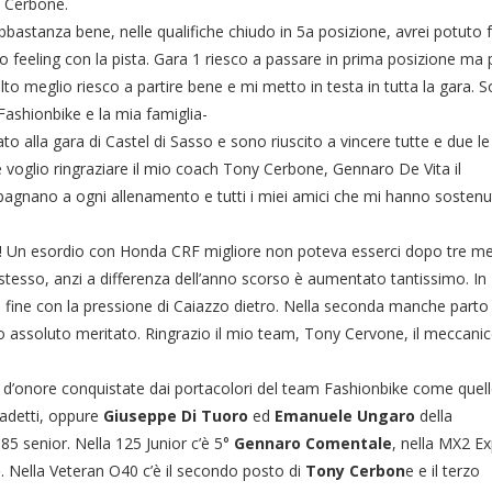
y Cerbone.
bastanza bene, nelle qualifiche chiudo in 5a posizione, avrei potuto 
o feeling con la pista. Gara 1 riesco a passare in prima posizione ma 
o meglio riesco a partire bene e mi metto in testa in tutta la gara. 
Fashionbike e la mia famiglia-
to alla gara di Castel di Sasso e sono riuscito a vincere tutte e due le
 voglio ringraziare il mio coach Tony Cerbone, Gennaro De Vita il
agnano a ogni allenamento e tutti i miei amici che mi hanno sostenu
! Un esordio con Honda CRF migliore non poteva esserci dopo tre me
stesso, anzi a differenza dell’anno scorso è aumentato tantissimo. In
 fine con la pressione di Caiazzo dietro. Nella seconda manche parto
 assoluto meritato. Ringrazio il mio team, Tony Cervone, il meccani
 d’onore conquistate dai portacolori del team Fashionbike come quel
adetti, oppure
Giuseppe Di Tuoro
ed
Emanuele Ungaro
della
 85 senior. Nella 125 Junior c’è 5°
Gennaro Comentale
, nella MX2 Ex
o
. Nella Veteran O40 c’è il secondo posto di
Tony Cerbon
e e il terzo