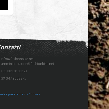
ontatti
info@fashionbike.net
amministrazione@fashionbike.net
+39 081.0100521
39 347.9038875
mbia preferenze sui Cookies