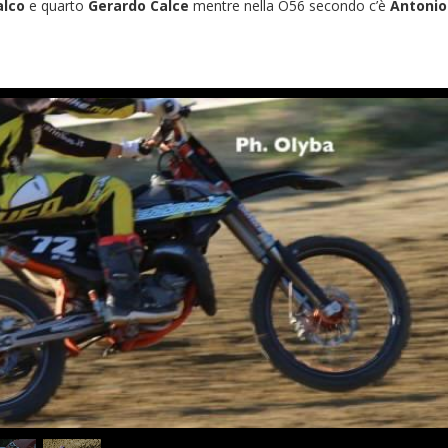
alco
e quarto
Gerardo Calce
mentre nella O56 secondo c’è
Antonio