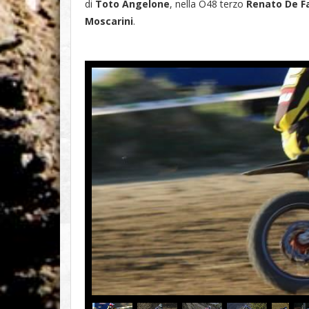
di
Toto Angelone
, nella O48 terzo
Renato De F
Moscarini
.