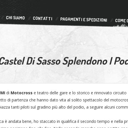
CHI SIAMO
CONTATTI
PAGAMENTI E SPEDIZIONI
COME 
astel Di Sasso Splendono I Pod
FMI
di
Motocross
e teatro delle gare e lo storico e rinnovato circuito
lletto di partenza che hanno dato vita al solito spettacolo del motocros
iazza tanti piloti sul gradino più alto del podio, a seguire alcuni comm
 è andata bene, ho staccato in qualifica il secondo tempo e nella p