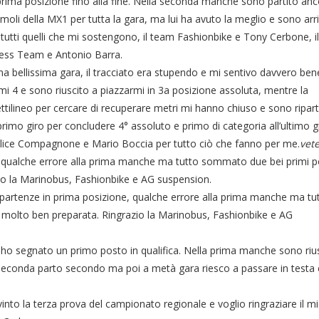
rima posizione fino alla fine. Nella seconda manche sono partito an
oli della MX1 per tutta la gara, ma lui ha avuto la meglio e sono arr
tutti quelli che mi sostengono, il team Fashionbike e Tony Cerbone, il
ess Team e Antonio Barra.
 bellissima gara, il tracciato era stupendo e mi sentivo davvero ben
i 4 e sono riuscito a piazzarmi in 3a posizione assoluta, mentre la
ilineo per cercare di recuperare metri mi hanno chiuso e sono ripart
primo giro per concludere 4° assoluto e primo di categoria all’ultimo g
 Felice Compagnone e Mario Boccia per tutto ciò che fanno per me.
vet
 qualche errore alla prima manche ma tutto sommato due bei primi po
zio la Marinobus, Fashionbike e AG suspension.
partenze in prima posizione, qualche errore alla prima manche ma tu
, molto ben preparata. Ringrazio la Marinobus, Fashionbike e AG
 ho segnato un primo posto in qualifica. Nella prima manche sono riu
 seconda parto secondo ma poi a metà gara riesco a passare in testa 
to la terza prova del campionato regionale e voglio ringraziare il m