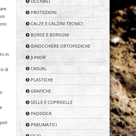
OCCHIALI
fare
PROTEZIONI
poi
CALZE E CALZINI TECNICI
Sono
BORSE E BORSONI
GINOCCHIERE ORTOPEDICHE
to in
JUNIOR
CASUAL
si di
PLASTICHE
GRAFICHE
co
SELLE E COPRISELLE
le
PADDOCK
pert
PNEUMATICI
OLIO