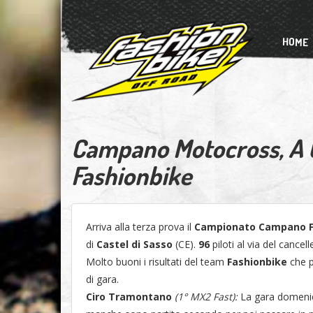
HOME
Campano Motocross, A C
Fashionbike
Arriva alla terza prova il
Campionato Campano 
di
Castel di Sasso
(CE).
96
piloti al via del cance
Molto buoni i risultati del team
Fashionbike
che p
di gara.
Ciro Tramontano
(1° MX2 Fast):
La gara domenica