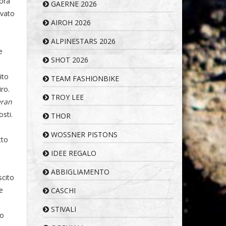
cora
GAERNE 2026
ivato
AIROH 2026
ALPINESTARS 2026
e
SHOT 2026
ito
TEAM FASHIONBIKE
iro.
TROY LEE
eran
sti.
THOR
WOSSNER PISTONS
tto
IDEE REGALO
ABBIGLIAMENTO
scito
e
CASCHI
STIVALI
io