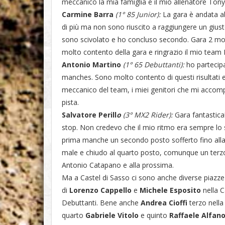
meccanico la mia famiglia e il mio allenatore Ton
Carmine Barra
(1° 85 Junior):
La gara è andata ab
di più ma non sono riuscito a raggiungere un giust
sono scivolato e ho concluso secondo. Gara 2 molt
molto contento della gara e ringrazio il mio team 
Antonio Martino
(1° 65 Debuttanti):
ho partecipa
manches. Sono molto contento di questi risultati e
meccanico del team, i miei genitori che mi accomp
pista.
Salvatore Perill
o
(3° MX2 Rider):
Gara fantastica
stop. Non credevo che il mio ritmo era sempre lo 
prima manche un secondo posto sofferto fino alla
male e chiudo al quarto posto, comunque un terzo
Antonio Catapano e alla prossima.
Ma a Castel di Sasso ci sono anche diverse piazze
di
Lorenzo Cappello
e
Michele Esposito
nella C
Debuttanti. Bene anche
Andrea Cioffi
terzo nella
quarto
Gabriele Vitolo
e quinto
Raffaele Alfan