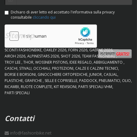
Dichiaro di aver letto ed accettato l'informativa sulla privacy
consultabile
cliccando qui
Sitemap
SCONTI FASHIONBIKE
OAKLEY 2026
FORN 2026
GAERNE 2026
AIROH 2026
ALPINESTARS 2026
SHOT 2026
TEAM FASHIONBIKE
TROY LEE
THOR
WOSSNER PISTONS
IDEE REGALO
ABBIGLIAMENTO
CASCHI
STIVALI
OCCHIALI
PROTEZIONI
CALZE E CALZINI TECNICI
BORSE E BORSONI
GINOCCHIERE ORTOPEDICHE
JUNIOR
CASUAL
PLASTICHE
GRAFICHE
SELLE E COPRISELLE
PADDOCK
PNEUMATICI
OLIO
RICAMBI
RUOTE COMPLETE
KIT REVISIONI
PARTI SPECIALI VHM
PARTI SPECIALI
Contatti
info@fashionbike.net