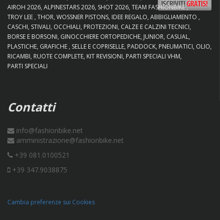
AIROH 2026
ALPINESTARS 2026
SHOT 2026
TEAM FASHIONBIKE
TROY LEE
THOR
WOSSNER PISTONS
IDEE REGALO
ABBIGLIAMENTO
CASCHI
STIVALI
OCCHIALI
PROTEZIONI
CALZE E CALZINI TECNICI
BORSE E BORSONI
GINOCCHIERE ORTOPEDICHE
JUNIOR
CASUAL
PLASTICHE
GRAFICHE
SELLE E COPRISELLE
PADDOCK
PNEUMATICI
OLIO
RICAMBI
RUOTE COMPLETE
KIT REVISIONI
PARTI SPECIALI VHM
PARTI SPECIALI
Contatti
info@fashionbike.net
amministrazione@fashionbike.net
+39 081.0100521
+39 347.9038875
Cambia preferenze sui Cookies