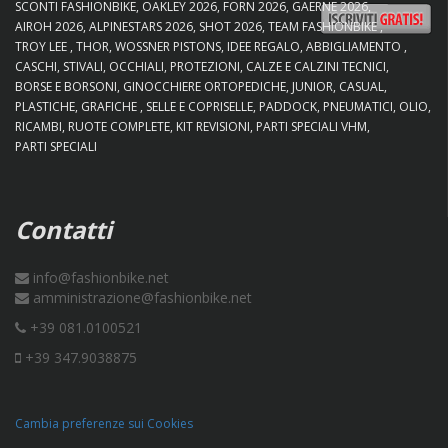
SCONTI FASHIONBIKE
OAKLEY 2026
FORN 2026
GAERNE 2026
AIROH 2026
ALPINESTARS 2026
SHOT 2026
TEAM FASHIONBIKE
TROY LEE
THOR
WOSSNER PISTONS
IDEE REGALO
ABBIGLIAMENTO
CASCHI
STIVALI
OCCHIALI
PROTEZIONI
CALZE E CALZINI TECNICI
BORSE E BORSONI
GINOCCHIERE ORTOPEDICHE
JUNIOR
CASUAL
PLASTICHE
GRAFICHE
SELLE E COPRISELLE
PADDOCK
PNEUMATICI
OLIO
RICAMBI
RUOTE COMPLETE
KIT REVISIONI
PARTI SPECIALI VHM
PARTI SPECIALI
Contatti
info@fashionbike.net
amministrazione@fashionbike.net
+39 081.0100521
+39 347.9038875
Cambia preferenze sui Cookies