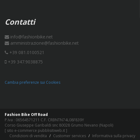
Contatti
info@fashionbike.net
amministrazione@fashionbike.net
+39 081.0100521
+39 347.9038875
Cambia preferenze sui Cookies
Fashion Bike Off Road
P.Iva : 06564571211 C.F. CRBNTN74L08F839Y
Corso Giuseppe Garibaldi snc 80028 Grumo Nevano (Napoli)
[
sito e-commerce pubblisitiweb.it
]
Condizioni di vendita
Customer services
Informativa sulla privacy