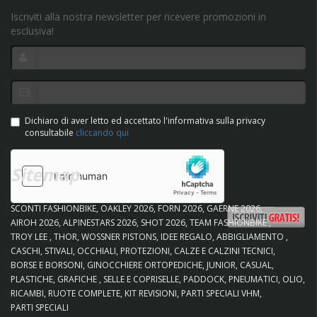
Iscriviti alla nostra newsletter per ricevere promozioni in
esclusiva!
Dichiaro di aver letto ed accettato l'informativa sulla privacy
consultabile
cliccando qui
Sitemap
SCONTI FASHIONBIKE
OAKLEY 2026
FORN 2026
GAERNE 2026
AIROH 2026
ALPINESTARS 2026
SHOT 2026
TEAM FASHIONBIKE
TROY LEE
THOR
WOSSNER PISTONS
IDEE REGALO
ABBIGLIAMENTO
CASCHI
STIVALI
OCCHIALI
PROTEZIONI
CALZE E CALZINI TECNICI
BORSE E BORSONI
GINOCCHIERE ORTOPEDICHE
JUNIOR
CASUAL
PLASTICHE
GRAFICHE
SELLE E COPRISELLE
PADDOCK
PNEUMATICI
OLIO
RICAMBI
RUOTE COMPLETE
KIT REVISIONI
PARTI SPECIALI VHM
PARTI SPECIALI