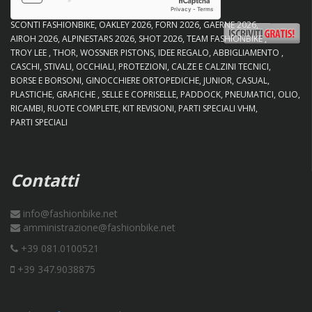
SCONTI FASHIONBIKE
OAKLEY 2026
FORN 2026
GAERNE 2026
AIROH 2026
ALPINESTARS 2026
SHOT 2026
TEAM FASHIONBIKE
TROY LEE
THOR
WOSSNER PISTONS
IDEE REGALO
ABBIGLIAMENTO
CASCHI
STIVALI
OCCHIALI
PROTEZIONI
CALZE E CALZINI TECNICI
BORSE E BORSONI
GINOCCHIERE ORTOPEDICHE
JUNIOR
CASUAL
PLASTICHE
GRAFICHE
SELLE E COPRISELLE
PADDOCK
PNEUMATICI
OLIO
RICAMBI
RUOTE COMPLETE
KIT REVISIONI
PARTI SPECIALI VHM
PARTI SPECIALI
Contatti
info@fashionbike.net
amministrazione@fashionbike.net
+39 081.0100521
+39 347.9038875