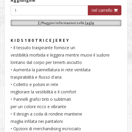
Aggiungine
nel carrello
Maggiori informazioni sulle
taglie
K I D S 1 8 0 T R I C E J E R E Y
• Il tessuto traspirante fornisce un
vestibilità morbida e leggera mentre muovi il sudore
lontano dal corpo per tenerti asciutto
• Aumenta la pannellatura in rete ventilata
traspirabilità e flusso d'aria
• Colletto e polsini in rete
migliorare la vestibilità e il comfort
• Pannelli grafici tinti o sublimati
per un colore ricco e vibrante
• Il design a coda di rondine mantiene
maglia infilata nei pantaloni
• Opzioni di merchandising incrociato