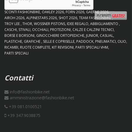
SCONTI FASHIONBIKE
OAKLEY 2026
FORN 2026
GAERNE 2026
AIROH 2026
ALPINESTARS 2026
SHOT 2026
TEAM FASHIONBIKE
TROY LEE
THOR
WOSSNER PISTONS
IDEE REGALO
ABBIGLIAMENTO
CASCHI
STIVALI
OCCHIALI
PROTEZIONI
CALZE E CALZINI TECNICI
BORSE E BORSONI
GINOCCHIERE ORTOPEDICHE
JUNIOR
CASUAL
PLASTICHE
GRAFICHE
SELLE E COPRISELLE
PADDOCK
PNEUMATICI
OLIO
RICAMBI
RUOTE COMPLETE
KIT REVISIONI
PARTI SPECIALI VHM
PARTI SPECIALI
Contatti
info@fashionbike.net
amministrazione@fashionbike.net
+39 081.0100521
+39 347.9038875