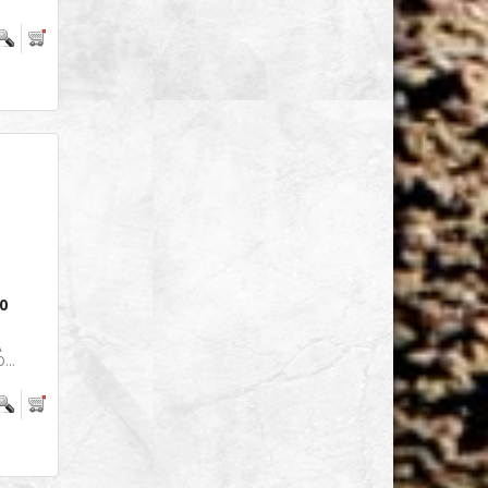
0
A
...