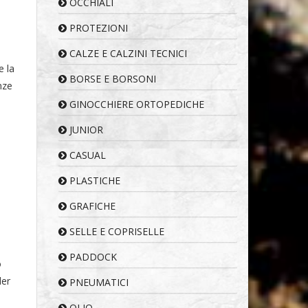
OCCHIALI
PROTEZIONI
CALZE E CALZINI TECNICI
e la
BORSE E BORSONI
nze
GINOCCHIERE ORTOPEDICHE
JUNIOR
CASUAL
PLASTICHE
GRAFICHE
SELLE E COPRISELLE
PADDOCK
o
der
PNEUMATICI
OLIO