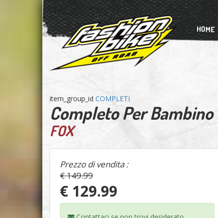
HOME
item_group_id
COMPLETI
Completo Per Bambino 
FOX
Prezzo di vendita :
€ 149.99
€ 129.99
Contattaci se non trovi
desiderato