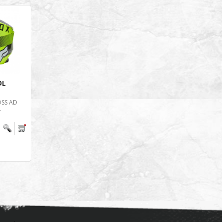
DL
SS AD
.