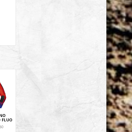
INO
D FLUO
180