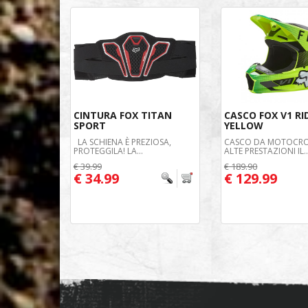
CINTURA FOX TITAN
CASCO FOX V1 RI
SPORT
YELLOW
LA SCHIENA È PREZIOSA,
CASCO DA MOTOCRO
PROTEGGILA! LA...
ALTE PRESTAZIONI IL..
€ 39.99
€ 189.90
€ 34.99
€ 129.99