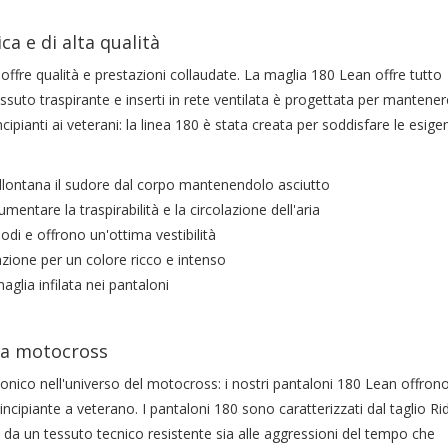
a e di alta qualità
fre qualità e prestazioni collaudate. La maglia 180 Lean offre tutto
essuto traspirante e inserti in rete ventilata è progettata per mantener
cipianti ai veterani: la linea 180 è stata creata per soddisfare le esige
allontana il sudore dal corpo mantenendolo asciutto
umentare la traspirabilità e la circolazione dell'aria
modi e offrono un'ottima vestibilità
azione per un colore ricco e intenso
glia infilata nei pantaloni
 da motocross
iconico nell'universo del motocross: i nostri pantaloni 180 Lean offron
principiante a veterano. I pantaloni 180 sono caratterizzati dal taglio Ri
e da un tessuto tecnico resistente sia alle aggressioni del tempo che