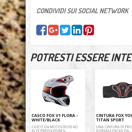
CONDIVIDI SUI SOCIAL NETWORK
POTRESTI ESSERE INTER
CASCO FOX V1 FLORA -
CINTURA FOX YO
WHITE/BLACK
TITAN SPORT
CASCO DA MOTOCROSS AD
UNA CINTURA DI PR
ALTE PRESTAZIONI IL...
DORSALE FACILE DA...