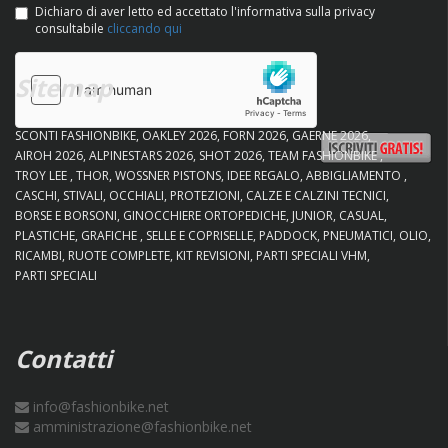
Dichiaro di aver letto ed accettato l'informativa sulla privacy
consultabile
cliccando qui
Sitemap
SCONTI FASHIONBIKE
OAKLEY 2026
FORN 2026
GAERNE 2026
AIROH 2026
ALPINESTARS 2026
SHOT 2026
TEAM FASHIONBIKE
TROY LEE
THOR
WOSSNER PISTONS
IDEE REGALO
ABBIGLIAMENTO
CASCHI
STIVALI
OCCHIALI
PROTEZIONI
CALZE E CALZINI TECNICI
BORSE E BORSONI
GINOCCHIERE ORTOPEDICHE
JUNIOR
CASUAL
PLASTICHE
GRAFICHE
SELLE E COPRISELLE
PADDOCK
PNEUMATICI
OLIO
RICAMBI
RUOTE COMPLETE
KIT REVISIONI
PARTI SPECIALI VHM
PARTI SPECIALI
Contatti
info@fashionbike.net
amministrazione@fashionbike.net