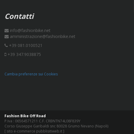
Contatti
info@fashionbike.net
amministrazione@fashionbike.net
+39 081.0100521
+39 347.9038875
Cambia preferenze sui Cookies
Fashion Bike Off Road
P.Iva : 06564571211 C.F. CRBNTN74L08F839Y
Corso Giuseppe Garibaldi snc 80028 Grumo Nevano (Napoli)
[
sito e-commerce pubblisitiweb.it
]