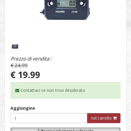
1
/
1
Prezzo di vendita :
€ 24.99
€ 19.99
Contattaci se non trovi
desiderato
Aggiungine
nel carrello
Maggiori informazioni sulle
taglie