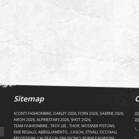
Sitemap
C
SCONTI FASHIONBIKE
OAKLEY 2026
FORN 2026
GAERNE 2026
AIROH 2026
ALPINESTARS 2026
SHOT 2026
TEAM FASHIONBIKE
TROY LEE
THOR
WOSSNER PISTONS
IDEE REGALO
ABBIGLIAMENTO
CASCHI
STIVALI
OCCHIALI
+
PROTEZIONI
CALZE E CALZINI TECNICI
BORSE E BORSONI