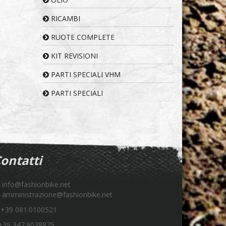
RICAMBI
RUOTE COMPLETE
KIT REVISIONI
PARTI SPECIALI VHM
PARTI SPECIALI
ontatti
info@fashionbike.net
amministrazione@fashionbike.net
+39 081.0100521
39 347.9038875