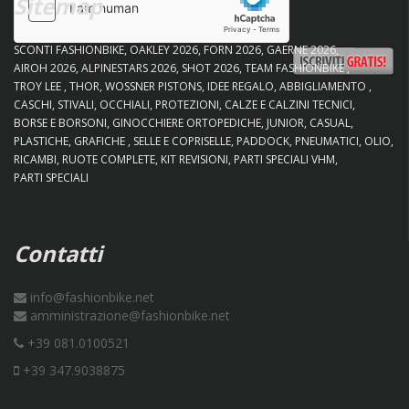
Sitemap
SCONTI FASHIONBIKE
OAKLEY 2026
FORN 2026
GAERNE 2026
AIROH 2026
ALPINESTARS 2026
SHOT 2026
TEAM FASHIONBIKE
TROY LEE
THOR
WOSSNER PISTONS
IDEE REGALO
ABBIGLIAMENTO
CASCHI
STIVALI
OCCHIALI
PROTEZIONI
CALZE E CALZINI TECNICI
BORSE E BORSONI
GINOCCHIERE ORTOPEDICHE
JUNIOR
CASUAL
PLASTICHE
GRAFICHE
SELLE E COPRISELLE
PADDOCK
PNEUMATICI
OLIO
RICAMBI
RUOTE COMPLETE
KIT REVISIONI
PARTI SPECIALI VHM
PARTI SPECIALI
Contatti
info@fashionbike.net
amministrazione@fashionbike.net
+39 081.0100521
+39 347.9038875