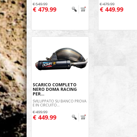
€ 549.99
€ 479.99
€ 479.99
€ 449.99
SCARICO COMPLETO
NERO DOMA RACING
PER...
SVILUPPATO SU BANCO PROVA
E IN CIRCUITO...
€ 499.99
€ 449.99