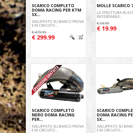
SCARICO COMPLETO
MOLLE SCARICO
DOMA RACING PER KTM
LA STRUTTURA IN AC
SX...
INOSSIDABILE...
SVILUPPATO SU BANCO PROVA
€ 24.99
E IN CIRCUITO...
€ 19.99
€ 479.99
€ 299.99
SCARICO COMPLETO
SCARICO COMPL
NERO DOMA RACING
DOMA RACING P
PER...
SX...
SVILUPPATO SU BANCO PROVA
SVILUPPATO SU BAN
E IN CIRCUITO...
E IN CIRCUITO...