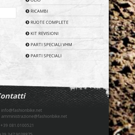
RICAMBI
RUOTE COMPLETE
KIT REVISIONI
PARTI SPECIALI VHM
PARTI SPECIALI
ontatti
info@fashionbike.net
amministrazione@fashionbike.net
+39 081.0100521
39 347.9038875