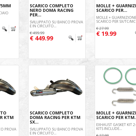
 75MM
SCARICO COMPLETO
MOLLE + GUARNIZ
NERO DOMA RACING
SCARICO PER...
CIAIO
PER...
MOLLE + GUARNIZION
SCARICO PER SX/TC/MC 
SVILUPPATO SU BANCO PROVA
E IN CIRCUITO...
€ 27.99
€ 19.99
€ 499.99
€ 449.99
ETO
SCARICO COMPLETO
MOLLE + GUARNIZ
ER KTM
DOMA RACING PER KTM
SCARICO PER KTM..
SX...
EXHAUST GASKET KIT 2
KITS INCLUDE...
CO PROVA
SVILUPPATO SU BANCO PROVA
E IN CIRCUITO...
€ 27.99