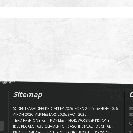
Sitemap
C
SCONTI FASHIONBIKE
OAKLEY 2026
FORN 2026
GAERNE 2026
AIROH 2026
ALPINESTARS 2026
SHOT 2026
TEAM FASHIONBIKE
TROY LEE
THOR
WOSSNER PISTONS
IDEE REGALO
ABBIGLIAMENTO
CASCHI
STIVALI
OCCHIALI
+
PROTEZIONI
CALZE E CALZINI TECNICI
BORSE E BORSONI