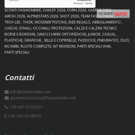
SCONTI FASHIONBIKE
OAKLEY 2026
FORN 2026
GAERNE 2026
AIROH 2026
ALPINESTARS 2026
SHOT 2026
TEAM FASHIONBIKE
TROY LEE
THOR
WOSSNER PISTONS
IDEE REGALO
ABBIGLIAMENTO
CASCHI
STIVALI
OCCHIALI
PROTEZIONI
CALZE E CALZINI TECNICI
BORSE E BORSONI
GINOCCHIERE ORTOPEDICHE
JUNIOR
CASUAL
PLASTICHE
GRAFICHE
SELLE E COPRISELLE
PADDOCK
PNEUMATICI
OLIO
RICAMBI
RUOTE COMPLETE
KIT REVISIONI
PARTI SPECIALI VHM
PARTI SPECIALI
Contatti
info@fashionbike.net
amministrazione@fashionbike.net
+39 081.0100521
+39 347.9038875