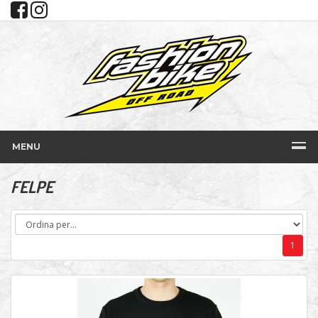
MENU
FELPE
1