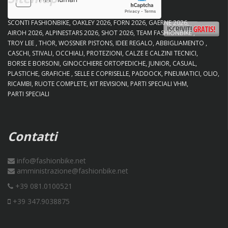
SCONTI FASHIONBIKE
OAKLEY 2026
FORN 2026
GAERNE 2026
AIROH 2026
ALPINESTARS 2026
SHOT 2026
TEAM FASHIONBIKE
TROY LEE
THOR
WOSSNER PISTONS
IDEE REGALO
ABBIGLIAMENTO
CASCHI
STIVALI
OCCHIALI
PROTEZIONI
CALZE E CALZINI TECNICI
BORSE E BORSONI
GINOCCHIERE ORTOPEDICHE
JUNIOR
CASUAL
PLASTICHE
GRAFICHE
SELLE E COPRISELLE
PADDOCK
PNEUMATICI
OLIO
RICAMBI
RUOTE COMPLETE
KIT REVISIONI
PARTI SPECIALI VHM
PARTI SPECIALI
Contatti
info@fashionbike.net
amministrazione@fashionbike.net
+39 081.0100521
+39 347.9038875