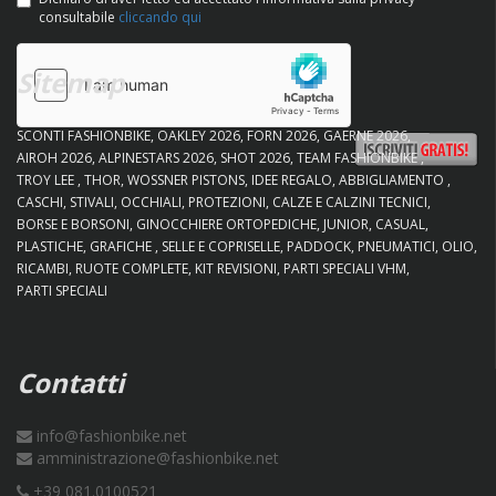
consultabile
cliccando qui
Sitemap
SCONTI FASHIONBIKE
OAKLEY 2026
FORN 2026
GAERNE 2026
AIROH 2026
ALPINESTARS 2026
SHOT 2026
TEAM FASHIONBIKE
TROY LEE
THOR
WOSSNER PISTONS
IDEE REGALO
ABBIGLIAMENTO
CASCHI
STIVALI
OCCHIALI
PROTEZIONI
CALZE E CALZINI TECNICI
BORSE E BORSONI
GINOCCHIERE ORTOPEDICHE
JUNIOR
CASUAL
PLASTICHE
GRAFICHE
SELLE E COPRISELLE
PADDOCK
PNEUMATICI
OLIO
RICAMBI
RUOTE COMPLETE
KIT REVISIONI
PARTI SPECIALI VHM
PARTI SPECIALI
Contatti
info@fashionbike.net
amministrazione@fashionbike.net
+39 081.0100521