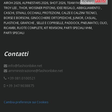
AIROH 2026
ALPINESTARS 2026
SHOT 2026
TEAM FASHIONBIKE
TROY LEE
THOR
WOSSNER PISTONS
IDEE REGALO
ABBIGLIAMENTO
CASCHI
STIVALI
OCCHIALI
PROTEZIONI
CALZE E CALZINI TECNICI
BORSE E BORSONI
GINOCCHIERE ORTOPEDICHE
JUNIOR
CASUAL
PLASTICHE
GRAFICHE
SELLE E COPRISELLE
PADDOCK
PNEUMATICI
OLIO
RICAMBI
RUOTE COMPLETE
KIT REVISIONI
PARTI SPECIALI VHM
PARTI SPECIALI
Contatti
info@fashionbike.net
amministrazione@fashionbike.net
+39 081.0100521
+39 347.9038875
Cambia preferenze sui Cookies