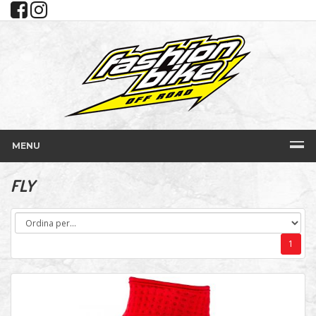
MENU
FLY
1