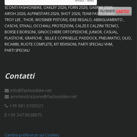
SCONTI FASHIONBIKE
OAKLEY 2026
FORN 2026
GAERNE 2026
AIROH 2026
ALPINESTARS 2026
SHOT 2026
TEAM FASHIONBIKE
TROY LEE
THOR
WOSSNER PISTONS
IDEE REGALO
ABBIGLIAMENTO
CASCHI
STIVALI
OCCHIALI
PROTEZIONI
CALZE E CALZINI TECNICI
BORSE E BORSONI
GINOCCHIERE ORTOPEDICHE
JUNIOR
CASUAL
PLASTICHE
GRAFICHE
SELLE E COPRISELLE
PADDOCK
PNEUMATICI
OLIO
RICAMBI
RUOTE COMPLETE
KIT REVISIONI
PARTI SPECIALI VHM
PARTI SPECIALI
Contatti
info@fashionbike.net
amministrazione@fashionbike.net
+39 081.0100521
+39 347.9038875
Cambia preferenze sui Cookies