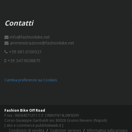
Contatti
info@fashionbike.net
amministrazione@fashionbike.net
+39 081.0100521
+39 347.9038875
Cambia preferenze sui Cookies
Fashion Bike Off Road
P.Iva : 06564571211 C.F. CRBNTN74L08F839Y
Corso Giuseppe Garibaldi snc 80028 Grumo Nevano (Napoli)
[
sito e-commerce pubblisitiweb.it
]
Condizioni di vendita
Customer services
Informativa sulla privacy