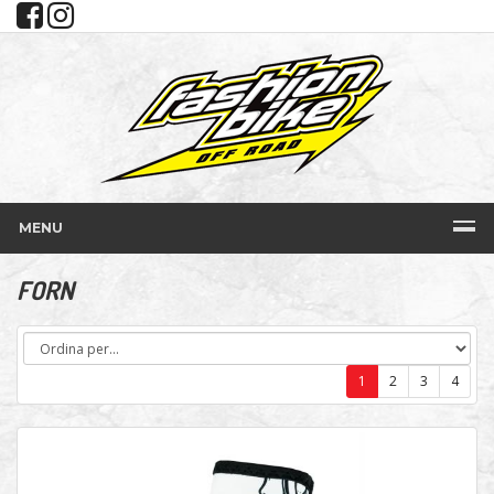
MENU
FORN
1
2
3
4