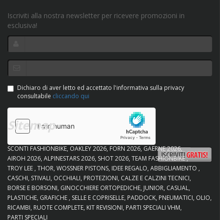
Iscriviti alla nostra newsletter per ricevere promozioni in
esclusiva!
Dichiaro di aver letto ed accettato l'informativa sulla privacy
consultabile
cliccando qui
Sitemap
SCONTI FASHIONBIKE
OAKLEY 2026
FORN 2026
GAERNE 2026
AIROH 2026
ALPINESTARS 2026
SHOT 2026
TEAM FASHIONBIKE
TROY LEE
THOR
WOSSNER PISTONS
IDEE REGALO
ABBIGLIAMENTO
CASCHI
STIVALI
OCCHIALI
PROTEZIONI
CALZE E CALZINI TECNICI
BORSE E BORSONI
GINOCCHIERE ORTOPEDICHE
JUNIOR
CASUAL
PLASTICHE
GRAFICHE
SELLE E COPRISELLE
PADDOCK
PNEUMATICI
OLIO
RICAMBI
RUOTE COMPLETE
KIT REVISIONI
PARTI SPECIALI VHM
PARTI SPECIALI