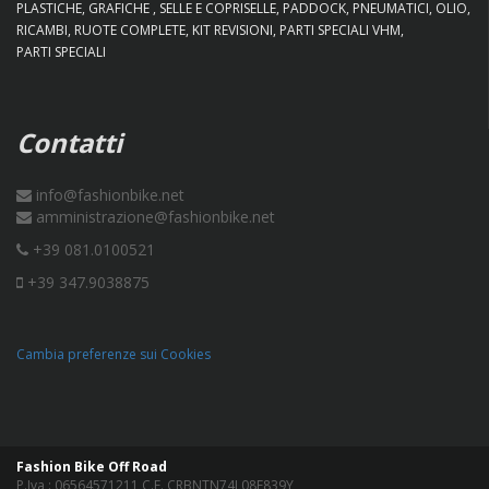
PLASTICHE
GRAFICHE
SELLE E COPRISELLE
PADDOCK
PNEUMATICI
OLIO
RICAMBI
RUOTE COMPLETE
KIT REVISIONI
PARTI SPECIALI VHM
PARTI SPECIALI
Contatti
info@fashionbike.net
amministrazione@fashionbike.net
+39 081.0100521
+39 347.9038875
Cambia preferenze sui Cookies
Fashion Bike Off Road
P.Iva : 06564571211 C.F. CRBNTN74L08F839Y