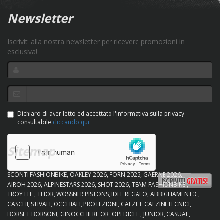
Newsletter
Iscriviti alla nostra newsletter per ricevere promozioni in
esclusiva!
Dichiaro di aver letto ed accettato l'informativa sulla privacy
consultabile
cliccando qui
Sitemap
SCONTI FASHIONBIKE
OAKLEY 2026
FORN 2026
GAERNE 2026
AIROH 2026
ALPINESTARS 2026
SHOT 2026
TEAM FASHIONBIKE
TROY LEE
THOR
WOSSNER PISTONS
IDEE REGALO
ABBIGLIAMENTO
CASCHI
STIVALI
OCCHIALI
PROTEZIONI
CALZE E CALZINI TECNICI
BORSE E BORSONI
GINOCCHIERE ORTOPEDICHE
JUNIOR
CASUAL