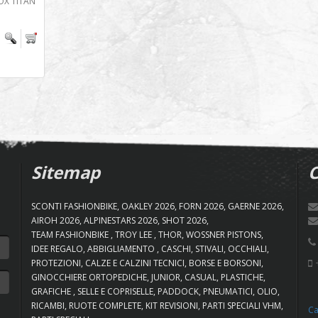
OX TITAN
Sitemap
C
SCONTI FASHIONBIKE
OAKLEY 2026
FORN 2026
GAERNE 2026
AIROH 2026
ALPINESTARS 2026
SHOT 2026
TEAM FASHIONBIKE
TROY LEE
THOR
WOSSNER PISTONS
IDEE REGALO
ABBIGLIAMENTO
CASCHI
STIVALI
OCCHIALI
+
PROTEZIONI
CALZE E CALZINI TECNICI
BORSE E BORSONI
GINOCCHIERE ORTOPEDICHE
JUNIOR
CASUAL
PLASTICHE
GRAFICHE
SELLE E COPRISELLE
PADDOCK
PNEUMATICI
OLIO
RICAMBI
RUOTE COMPLETE
KIT REVISIONI
PARTI SPECIALI VHM
Ca