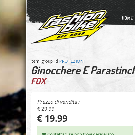
HOME
item_group_id
PROTEZIONI
Ginocchere E Parastinc
FOX
Prezzo di vendita :
€ 29.99
€ 19.99
Contattaci se non trovi
desiderato