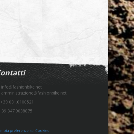
ontatti
info@fashionbike.net
amministrazione@fashionbike.net
+39 081.0100521
39 347.9038875
mbia preferenze sui Cookies