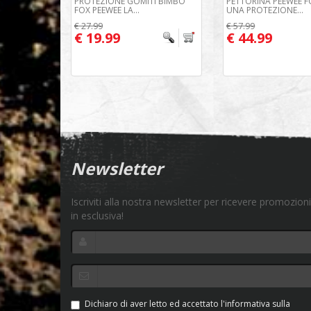
PROTEZIONE GOMITI BIMBO
PETTORINA PEEWEE F
FOX PEEWEE LA...
UNA PROTEZIONE...
€ 27.99
€ 57.99
€ 19.99
€ 44.99
Newsletter
Iscriviti alla nostra newsletter per ricevere promozioni
in esclusiva!
Dichiaro di aver letto ed accettato l'informativa sulla