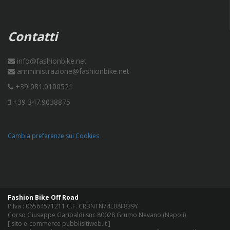
Contatti
info@fashionbike.net
amministrazione@fashionbike.net
+39 081.0100521
+39 347.9038875
Cambia preferenze sui Cookies
Fashion Bike Off Road
P.Iva : 06564571211 C.F. CRBNTN74L08F839Y
Corso Giuseppe Garibaldi snc 80028 Grumo Nevano (Napoli)
[
sito e-commerce pubblisitiweb.it
]