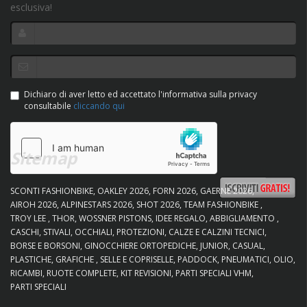
esclusiva!
Dichiaro di aver letto ed accettato l'informativa sulla privacy
consultabile
cliccando qui
Sitemap
SCONTI FASHIONBIKE
OAKLEY 2026
FORN 2026
GAERNE 2026
AIROH 2026
ALPINESTARS 2026
SHOT 2026
TEAM FASHIONBIKE
TROY LEE
THOR
WOSSNER PISTONS
IDEE REGALO
ABBIGLIAMENTO
CASCHI
STIVALI
OCCHIALI
PROTEZIONI
CALZE E CALZINI TECNICI
BORSE E BORSONI
GINOCCHIERE ORTOPEDICHE
JUNIOR
CASUAL
PLASTICHE
GRAFICHE
SELLE E COPRISELLE
PADDOCK
PNEUMATICI
OLIO
RICAMBI
RUOTE COMPLETE
KIT REVISIONI
PARTI SPECIALI VHM
PARTI SPECIALI