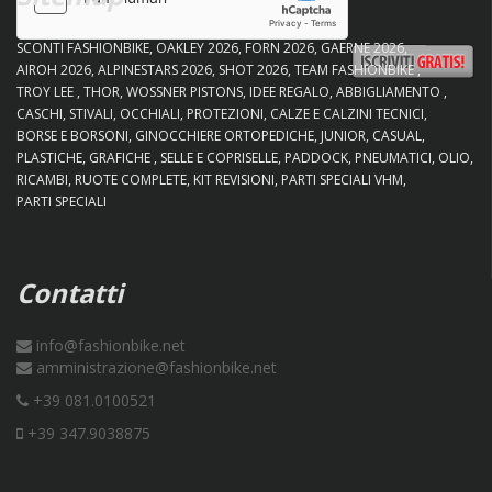
SCONTI FASHIONBIKE
OAKLEY 2026
FORN 2026
GAERNE 2026
AIROH 2026
ALPINESTARS 2026
SHOT 2026
TEAM FASHIONBIKE
TROY LEE
THOR
WOSSNER PISTONS
IDEE REGALO
ABBIGLIAMENTO
CASCHI
STIVALI
OCCHIALI
PROTEZIONI
CALZE E CALZINI TECNICI
BORSE E BORSONI
GINOCCHIERE ORTOPEDICHE
JUNIOR
CASUAL
PLASTICHE
GRAFICHE
SELLE E COPRISELLE
PADDOCK
PNEUMATICI
OLIO
RICAMBI
RUOTE COMPLETE
KIT REVISIONI
PARTI SPECIALI VHM
PARTI SPECIALI
Contatti
info@fashionbike.net
amministrazione@fashionbike.net
+39 081.0100521
+39 347.9038875