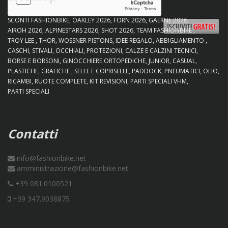
SCONTI FASHIONBIKE
OAKLEY 2026
FORN 2026
GAERNE 2026
AIROH 2026
ALPINESTARS 2026
SHOT 2026
TEAM FASHIONBIKE
TROY LEE
THOR
WOSSNER PISTONS
IDEE REGALO
ABBIGLIAMENTO
CASCHI
STIVALI
OCCHIALI
PROTEZIONI
CALZE E CALZINI TECNICI
BORSE E BORSONI
GINOCCHIERE ORTOPEDICHE
JUNIOR
CASUAL
PLASTICHE
GRAFICHE
SELLE E COPRISELLE
PADDOCK
PNEUMATICI
OLIO
RICAMBI
RUOTE COMPLETE
KIT REVISIONI
PARTI SPECIALI VHM
PARTI SPECIALI
Contatti
info@fashionbike.net
amministrazione@fashionbike.net
+39 081.0100521
+39 347.9038875