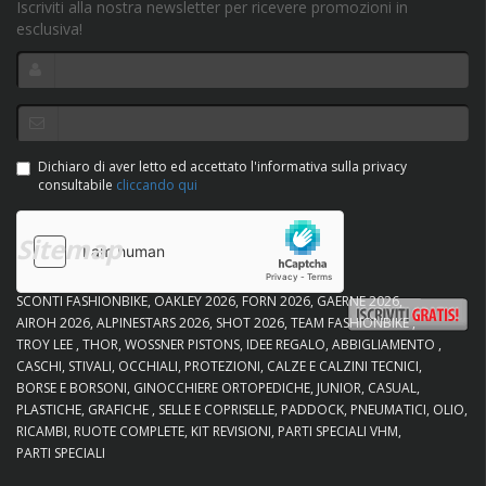
Iscriviti alla nostra newsletter per ricevere promozioni in
esclusiva!
Dichiaro di aver letto ed accettato l'informativa sulla privacy
consultabile
cliccando qui
Sitemap
SCONTI FASHIONBIKE
OAKLEY 2026
FORN 2026
GAERNE 2026
AIROH 2026
ALPINESTARS 2026
SHOT 2026
TEAM FASHIONBIKE
TROY LEE
THOR
WOSSNER PISTONS
IDEE REGALO
ABBIGLIAMENTO
CASCHI
STIVALI
OCCHIALI
PROTEZIONI
CALZE E CALZINI TECNICI
BORSE E BORSONI
GINOCCHIERE ORTOPEDICHE
JUNIOR
CASUAL
PLASTICHE
GRAFICHE
SELLE E COPRISELLE
PADDOCK
PNEUMATICI
OLIO
RICAMBI
RUOTE COMPLETE
KIT REVISIONI
PARTI SPECIALI VHM
PARTI SPECIALI