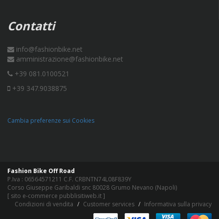
Contatti
info@fashionbike.net
amministrazione@fashionbike.net
+39 081.0100521
+39 347.9038875
Cambia preferenze sui Cookies
Fashion Bike Off Road
P.Iva : 06564571211 C.F. CRBNTN74L08F839Y
Corso Giuseppe Garibaldi snc 80028 Grumo Nevano (Napoli)
[
sito e-commerce pubblisitiweb.it
]
Condizioni di vendita
Customer services
Informativa sulla privacy