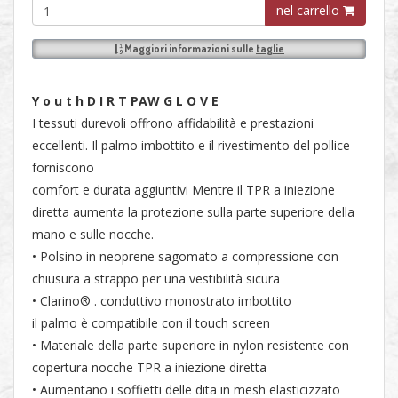
nel carrello
Maggiori informazioni sulle
taglie
Y o u t h D I R T PAW G L O V E
I tessuti durevoli offrono affidabilità e prestazioni
eccellenti. Il palmo imbottito e il rivestimento del pollice
forniscono
comfort e durata aggiuntivi Mentre il TPR a iniezione
diretta aumenta la protezione sulla parte superiore della
mano e sulle nocche.
• Polsino in neoprene sagomato a compressione con
chiusura a strappo per una vestibilità sicura
• Clarino® . conduttivo monostrato imbottito
il palmo è compatibile con il touch screen
• Materiale della parte superiore in nylon resistente con
copertura nocche TPR a iniezione diretta
• Aumentano i soffietti delle dita in mesh elasticizzato