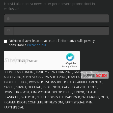
Iscriviti alla nostra newsletter per ricevere promozioni in
esclusiva!
Dichiaro di aver letto ed accettato l'informativa sulla privacy
consultabile
cliccando qui
Sitemap
SCONTI FASHIONBIKE
OAKLEY 2026
FORN 2026
GAERNE 2026
AIROH 2026
ALPINESTARS 2026
SHOT 2026
TEAM FASHIONBIKE
TROY LEE
THOR
WOSSNER PISTONS
IDEE REGALO
ABBIGLIAMENTO
CASCHI
STIVALI
OCCHIALI
PROTEZIONI
CALZE E CALZINI TECNICI
BORSE E BORSONI
GINOCCHIERE ORTOPEDICHE
JUNIOR
CASUAL
PLASTICHE
GRAFICHE
SELLE E COPRISELLE
PADDOCK
PNEUMATICI
OLIO
RICAMBI
RUOTE COMPLETE
KIT REVISIONI
PARTI SPECIALI VHM
PARTI SPECIALI