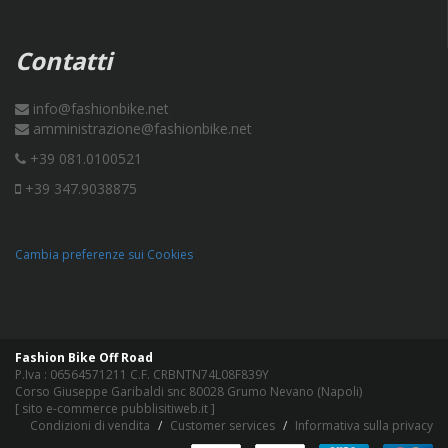
Contatti
info@fashionbike.net
amministrazione@fashionbike.net
+39 081.0100521
+39 347.9038875
Cambia preferenze sui Cookies
Fashion Bike Off Road
P.Iva : 06564571211 C.F. CRBNTN74L08F839Y
Corso Giuseppe Garibaldi snc 80028 Grumo Nevano (Napoli)
[
sito e-commerce pubblisitiweb.it
]
Condizioni di vendita
Customer services
Informativa sulla privacy