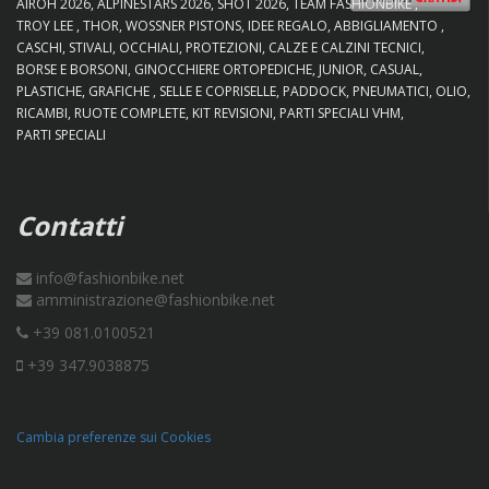
AIROH 2026
ALPINESTARS 2026
SHOT 2026
TEAM FASHIONBIKE
TROY LEE
THOR
WOSSNER PISTONS
IDEE REGALO
ABBIGLIAMENTO
CASCHI
STIVALI
OCCHIALI
PROTEZIONI
CALZE E CALZINI TECNICI
BORSE E BORSONI
GINOCCHIERE ORTOPEDICHE
JUNIOR
CASUAL
PLASTICHE
GRAFICHE
SELLE E COPRISELLE
PADDOCK
PNEUMATICI
OLIO
RICAMBI
RUOTE COMPLETE
KIT REVISIONI
PARTI SPECIALI VHM
PARTI SPECIALI
Contatti
info@fashionbike.net
amministrazione@fashionbike.net
+39 081.0100521
+39 347.9038875
Cambia preferenze sui Cookies