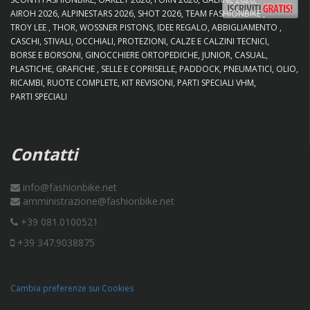
AIROH 2026
ALPINESTARS 2026
SHOT 2026
TEAM FASHIONBIKE
TROY LEE
THOR
WOSSNER PISTONS
IDEE REGALO
ABBIGLIAMENTO
CASCHI
STIVALI
OCCHIALI
PROTEZIONI
CALZE E CALZINI TECNICI
BORSE E BORSONI
GINOCCHIERE ORTOPEDICHE
JUNIOR
CASUAL
PLASTICHE
GRAFICHE
SELLE E COPRISELLE
PADDOCK
PNEUMATICI
OLIO
RICAMBI
RUOTE COMPLETE
KIT REVISIONI
PARTI SPECIALI VHM
PARTI SPECIALI
Contatti
info@fashionbike.net
amministrazione@fashionbike.net
+39 081.0100521
+39 347.9038875
Cambia preferenze sui Cookies