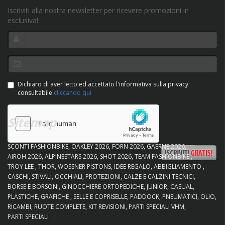
Iscriviti alla nostra newsletter per ricevere promozioni in
esclusiva!
Dichiaro di aver letto ed accettato l'informativa sulla privacy
consultabile
cliccando qui
Sitemap
SCONTI FASHIONBIKE
OAKLEY 2026
FORN 2026
GAERNE 2026
AIROH 2026
ALPINESTARS 2026
SHOT 2026
TEAM FASHIONBIKE
TROY LEE
THOR
WOSSNER PISTONS
IDEE REGALO
ABBIGLIAMENTO
CASCHI
STIVALI
OCCHIALI
PROTEZIONI
CALZE E CALZINI TECNICI
BORSE E BORSONI
GINOCCHIERE ORTOPEDICHE
JUNIOR
CASUAL
PLASTICHE
GRAFICHE
SELLE E COPRISELLE
PADDOCK
PNEUMATICI
OLIO
RICAMBI
RUOTE COMPLETE
KIT REVISIONI
PARTI SPECIALI VHM
PARTI SPECIALI