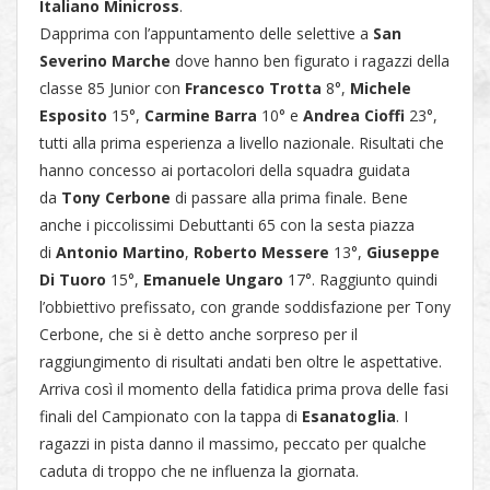
Italiano Minicross
.
Dapprima con l’appuntamento delle selettive a
San
Severino Marche
dove hanno ben figurato i ragazzi della
classe 85 Junior con
Francesco Trotta
8°,
Michele
Esposito
15°,
Carmine Barra
10° e
Andrea Cioffi
23°,
tutti alla prima esperienza a livello nazionale. Risultati che
hanno concesso ai portacolori della squadra guidata
da
Tony Cerbone
di passare alla prima finale. Bene
anche i piccolissimi Debuttanti 65 con la sesta piazza
di
Antonio Martino
,
Roberto Messere
13°,
Giuseppe
Di Tuoro
15°,
Emanuele Ungaro
17°. Raggiunto quindi
l’obbiettivo prefissato, con grande soddisfazione per Tony
Cerbone, che si è detto anche sorpreso per il
raggiungimento di risultati andati ben oltre le aspettative.
Arriva così il momento della fatidica prima prova delle fasi
finali del Campionato con la tappa di
Esanatoglia
. I
ragazzi in pista danno il massimo, peccato per qualche
caduta di troppo che ne influenza la giornata.