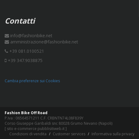
Contatti
info@fashionbike.net
amministrazione@fashionbike.net
+39 081.0100521
+39 347.9038875
Cambia preferenze sui Cookies
Fashion Bike Off Road
P.Iva : 06564571211 C.F. CRBNTN74L08F839Y
Corso Giuseppe Garibaldi snc 80028 Grumo Nevano (Napoli)
[
sito e-commerce pubblisitiweb.it
]
Condizioni di vendita
Customer services
Informativa sulla privacy