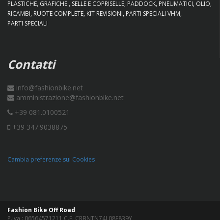
PLASTICHE
GRAFICHE
SELLE E COPRISELLE
PADDOCK
PNEUMATICI
OLIO
RICAMBI
RUOTE COMPLETE
KIT REVISIONI
PARTI SPECIALI VHM
PARTI SPECIALI
Contatti
info@fashionbike.net
amministrazione@fashionbike.net
+39 081.0100521
+39 347.9038875
Cambia preferenze sui Cookies
Fashion Bike Off Road
P.Iva : 06564571211 C.F. CRBNTN74L08F839Y