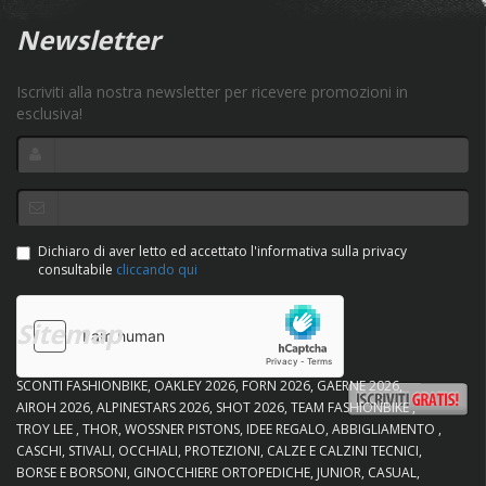
Newsletter
Iscriviti alla nostra newsletter per ricevere promozioni in
esclusiva!
Dichiaro di aver letto ed accettato l'informativa sulla privacy
consultabile
cliccando qui
Sitemap
SCONTI FASHIONBIKE
OAKLEY 2026
FORN 2026
GAERNE 2026
AIROH 2026
ALPINESTARS 2026
SHOT 2026
TEAM FASHIONBIKE
TROY LEE
THOR
WOSSNER PISTONS
IDEE REGALO
ABBIGLIAMENTO
CASCHI
STIVALI
OCCHIALI
PROTEZIONI
CALZE E CALZINI TECNICI
BORSE E BORSONI
GINOCCHIERE ORTOPEDICHE
JUNIOR
CASUAL