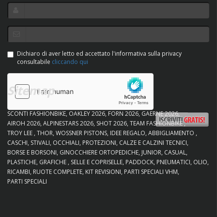
Dichiaro di aver letto ed accettato l'informativa sulla privacy
consultabile
cliccando qui
Sitemap
SCONTI FASHIONBIKE
OAKLEY 2026
FORN 2026
GAERNE 2026
AIROH 2026
ALPINESTARS 2026
SHOT 2026
TEAM FASHIONBIKE
TROY LEE
THOR
WOSSNER PISTONS
IDEE REGALO
ABBIGLIAMENTO
CASCHI
STIVALI
OCCHIALI
PROTEZIONI
CALZE E CALZINI TECNICI
BORSE E BORSONI
GINOCCHIERE ORTOPEDICHE
JUNIOR
CASUAL
PLASTICHE
GRAFICHE
SELLE E COPRISELLE
PADDOCK
PNEUMATICI
OLIO
RICAMBI
RUOTE COMPLETE
KIT REVISIONI
PARTI SPECIALI VHM
PARTI SPECIALI