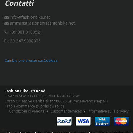
Contatti
info@fashionbike.net
amministrazione@fashionbike.net
+39 081.0100521
+39 347.9038875
Cambia preferenze sui Cookies
Fashion Bike Off Road
P.Iva : 06564571211 C.F. CRBNTN74L08F839Y
Corso Giuseppe Garibaldi snc 80028 Grumo Nevano (Napoli)
[
sito e-commerce pubblisitiweb.it
]
Condizioni di vendita
Customer services
Informativa sulla privacy