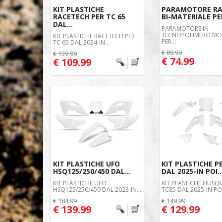
KIT PLASTICHE
PARAMOTORE RA
RACETECH PER TC 65
BI-MATERIALE PER
DAL...
PARAMOTORE IN
TECNOPOLIMERO MO
KIT PLASTICHE RACETECH PER
PER...
TC 65 DAL 2024-IN...
€ 89.99
€ 139.99
€ 74.99
€ 109.99
KIT PLASTICHE UFO
KIT PLASTICHE P
HSQ125/250/450 DAL...
DAL 2025-IN POI..
KIT PLASTICHE UFO
KIT PLASTICHE HUS
HSQ125/250/450 DAL 2023-IN...
TC85 DAL 2025-IN POI
€ 184.99
€ 149.99
€ 139.99
€ 129.99