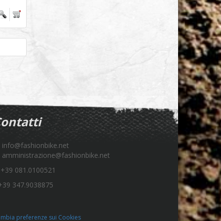
ontatti
info@fashionbike.net
amministrazione@fashionbike.net
+39 081.0100521
39 347.9038875
mbia preferenze sui Cookies