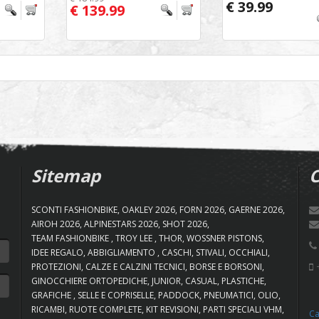
€ 39.99
€ 139.99
Sitemap
C
SCONTI FASHIONBIKE
OAKLEY 2026
FORN 2026
GAERNE 2026
AIROH 2026
ALPINESTARS 2026
SHOT 2026
TEAM FASHIONBIKE
TROY LEE
THOR
WOSSNER PISTONS
IDEE REGALO
ABBIGLIAMENTO
CASCHI
STIVALI
OCCHIALI
+
PROTEZIONI
CALZE E CALZINI TECNICI
BORSE E BORSONI
GINOCCHIERE ORTOPEDICHE
JUNIOR
CASUAL
PLASTICHE
GRAFICHE
SELLE E COPRISELLE
PADDOCK
PNEUMATICI
OLIO
RICAMBI
RUOTE COMPLETE
KIT REVISIONI
PARTI SPECIALI VHM
Ca