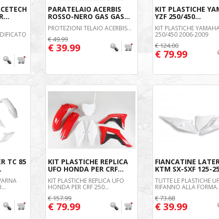
CETECH
PARATELAIO ACERBIS
KIT PLASTICHE Y
...
ROSSO-NERO GAS GAS...
YZF 250/450...
PROTEZIONI TELAIO ACERBIS...
KIT PLASTICHE YAMAHA
DIFICATO
250/450 2006-2009
€ 49.99
€ 39.99
€ 124.00
€ 79.99
ER TC 85
KIT PLASTICHE REPLICA
FIANCATINE LATER
.
UFO HONDA PER CRF...
KTM SX-SXF 125-25
QVARNA
KIT PLASTICHE REPLICA UFO
TUTTE LE PLASTICHE UF
...
HONDA PER CRF 250...
RIFANNO ALLA FORMA..
€ 157.99
€ 73.68
€ 79.99
€ 39.99