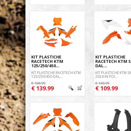
KIT PLASTICHE
KIT PLASTICHE
RACETECH KTM
RACETECH KTM S
125/250/450...
DAL...
KIT PLASTICHE RACETECH KTM
KIT PLASTICHE KTM S
125/250/450 DAL...
2024-IN POI...
€ 184.99
€ 149.99
€ 139.99
€ 109.99