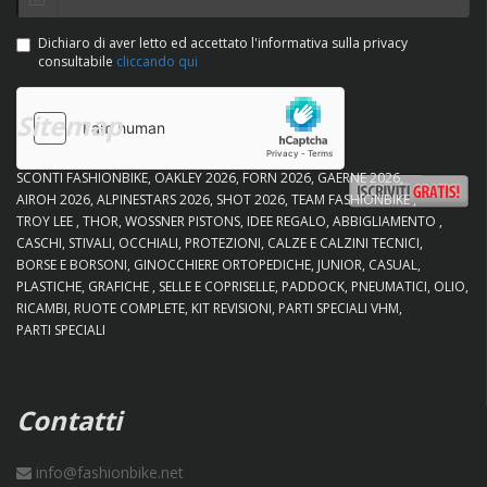
Dichiaro di aver letto ed accettato l'informativa sulla privacy
consultabile
cliccando qui
Sitemap
SCONTI FASHIONBIKE
OAKLEY 2026
FORN 2026
GAERNE 2026
AIROH 2026
ALPINESTARS 2026
SHOT 2026
TEAM FASHIONBIKE
TROY LEE
THOR
WOSSNER PISTONS
IDEE REGALO
ABBIGLIAMENTO
CASCHI
STIVALI
OCCHIALI
PROTEZIONI
CALZE E CALZINI TECNICI
BORSE E BORSONI
GINOCCHIERE ORTOPEDICHE
JUNIOR
CASUAL
PLASTICHE
GRAFICHE
SELLE E COPRISELLE
PADDOCK
PNEUMATICI
OLIO
RICAMBI
RUOTE COMPLETE
KIT REVISIONI
PARTI SPECIALI VHM
PARTI SPECIALI
Contatti
info@fashionbike.net