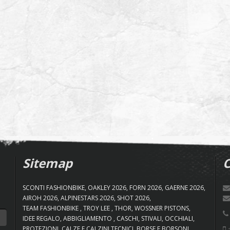
Sitemap
C
SCONTI FASHIONBIKE
OAKLEY 2026
FORN 2026
GAERNE 2026
AIROH 2026
ALPINESTARS 2026
SHOT 2026
TEAM FASHIONBIKE
TROY LEE
THOR
WOSSNER PISTONS
IDEE REGALO
ABBIGLIAMENTO
CASCHI
STIVALI
OCCHIALI
+
PROTEZIONI
CALZE E CALZINI TECNICI
BORSE E BORSONI