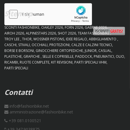
Sitemap
SCONTI FASHIONBIKE
OAKLEY 2026
FORN 2026
GAERNE 2026
AIROH 2026
ALPINESTARS 2026
SHOT 2026
TEAM FASHIONBIKE
TROY LEE
THOR
WOSSNER PISTONS
IDEE REGALO
ABBIGLIAMENTO
CASCHI
STIVALI
OCCHIALI
PROTEZIONI
CALZE E CALZINI TECNICI
BORSE E BORSONI
GINOCCHIERE ORTOPEDICHE
JUNIOR
CASUAL
PLASTICHE
GRAFICHE
SELLE E COPRISELLE
PADDOCK
PNEUMATICI
OLIO
RICAMBI
RUOTE COMPLETE
KIT REVISIONI
PARTI SPECIALI VHM
PARTI SPECIALI
Contatti
info@fashionbike.net
amministrazione@fashionbike.net
+39 081.0100521
+39 347.9038875