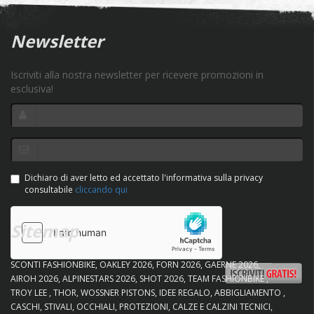
Newsletter
Iscriviti alla nostra newsletter per ricevere promozioni in
esclusiva!
Dichiaro di aver letto ed accettato l'informativa sulla privacy
consultabile
cliccando qui
Sitemap
SCONTI FASHIONBIKE
OAKLEY 2026
FORN 2026
GAERNE 2026
AIROH 2026
ALPINESTARS 2026
SHOT 2026
TEAM FASHIONBIKE
TROY LEE
THOR
WOSSNER PISTONS
IDEE REGALO
ABBIGLIAMENTO
CASCHI
STIVALI
OCCHIALI
PROTEZIONI
CALZE E CALZINI TECNICI