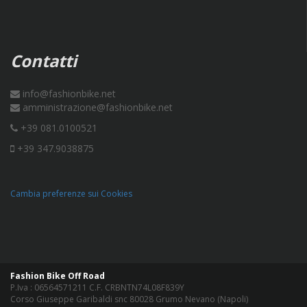
Contatti
info@fashionbike.net
amministrazione@fashionbike.net
+39 081.0100521
+39 347.9038875
Cambia preferenze sui Cookies
Fashion Bike Off Road
P.Iva : 06564571211 C.F. CRBNTN74L08F839Y
Corso Giuseppe Garibaldi snc 80028 Grumo Nevano (Napoli)