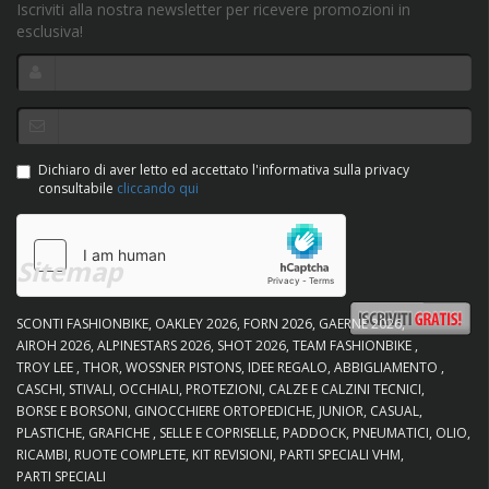
Iscriviti alla nostra newsletter per ricevere promozioni in
esclusiva!
Dichiaro di aver letto ed accettato l'informativa sulla privacy
consultabile
cliccando qui
Sitemap
SCONTI FASHIONBIKE
OAKLEY 2026
FORN 2026
GAERNE 2026
AIROH 2026
ALPINESTARS 2026
SHOT 2026
TEAM FASHIONBIKE
TROY LEE
THOR
WOSSNER PISTONS
IDEE REGALO
ABBIGLIAMENTO
CASCHI
STIVALI
OCCHIALI
PROTEZIONI
CALZE E CALZINI TECNICI
BORSE E BORSONI
GINOCCHIERE ORTOPEDICHE
JUNIOR
CASUAL
PLASTICHE
GRAFICHE
SELLE E COPRISELLE
PADDOCK
PNEUMATICI
OLIO
RICAMBI
RUOTE COMPLETE
KIT REVISIONI
PARTI SPECIALI VHM
PARTI SPECIALI