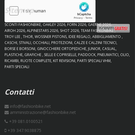
Sitemap
SCONTI FASHIONBIKE
OAKLEY 2026
FORN 2026
GAERNE 2026
AIROH 2026
ALPINESTARS 2026
SHOT 2026
TEAM FASHIONBIKE
TROY LEE
THOR
WOSSNER PISTONS
IDEE REGALO
ABBIGLIAMENTO
CASCHI
STIVALI
OCCHIALI
PROTEZIONI
CALZE E CALZINI TECNICI
BORSE E BORSONI
GINOCCHIERE ORTOPEDICHE
JUNIOR
CASUAL
PLASTICHE
GRAFICHE
SELLE E COPRISELLE
PADDOCK
PNEUMATICI
OLIO
RICAMBI
RUOTE COMPLETE
KIT REVISIONI
PARTI SPECIALI VHM
PARTI SPECIALI
Contatti
info@fashionbike.net
amministrazione@fashionbike.net
+39 081.0100521
+39 347.9038875