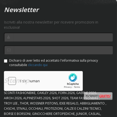
Newsletter
Iscriviti alla nostra newsletter per ricevere promozioni in
esclusiva!
Dichiaro di aver letto ed accettato l'informativa sulla privacy
consultabile
cliccando qui
Sitemap
SCONTI FASHIONBIKE
OAKLEY 2026
FORN 2026
GAERNE 2026
AIROH 2026
ALPINESTARS 2026
SHOT 2026
TEAM FASHIONBIKE
TROY LEE
THOR
WOSSNER PISTONS
IDEE REGALO
ABBIGLIAMENTO
CASCHI
STIVALI
OCCHIALI
PROTEZIONI
CALZE E CALZINI TECNICI
BORSE E BORSONI
GINOCCHIERE ORTOPEDICHE
JUNIOR
CASUAL