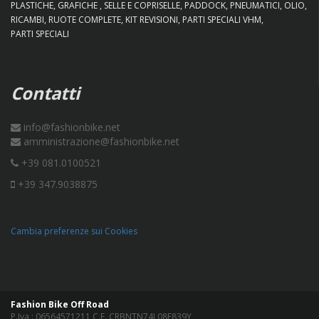
PLASTICHE
GRAFICHE
SELLE E COPRISELLE
PADDOCK
PNEUMATICI
OLIO
RICAMBI
RUOTE COMPLETE
KIT REVISIONI
PARTI SPECIALI VHM
PARTI SPECIALI
Contatti
info@fashionbike.net
amministrazione@fashionbike.net
+39 081.0100521
+39 347.9038875
Cambia preferenze sui Cookies
Fashion Bike Off Road
P.Iva : 06564571211 C.F. CRBNTN74L08F839Y