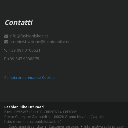
Contatti
info@fashionbike.net
amministrazione@fashionbike.net
+39 081.0100521
+39 347.9038875
Cambia preferenze sui Cookies
Fashion Bike Off Road
P.Iva : 06564571211 C.F. CRBNTN74L08F839Y
Corso Giuseppe Garibaldi snc 80028 Grumo Nevano (Napoli)
[
sito e-commerce pubblisitiweb.it
]
Condizioni di vendita
Customer services
Informativa sulla privacy