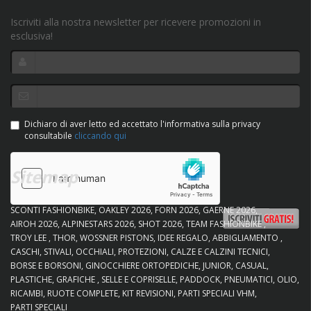
Iscriviti alla nostra newsletter per ricevere promozioni in
esclusiva!
Dichiaro di aver letto ed accettato l'informativa sulla privacy
consultabile
cliccando qui
Sitemap
SCONTI FASHIONBIKE
OAKLEY 2026
FORN 2026
GAERNE 2026
AIROH 2026
ALPINESTARS 2026
SHOT 2026
TEAM FASHIONBIKE
TROY LEE
THOR
WOSSNER PISTONS
IDEE REGALO
ABBIGLIAMENTO
CASCHI
STIVALI
OCCHIALI
PROTEZIONI
CALZE E CALZINI TECNICI
BORSE E BORSONI
GINOCCHIERE ORTOPEDICHE
JUNIOR
CASUAL
PLASTICHE
GRAFICHE
SELLE E COPRISELLE
PADDOCK
PNEUMATICI
OLIO
RICAMBI
RUOTE COMPLETE
KIT REVISIONI
PARTI SPECIALI VHM
PARTI SPECIALI