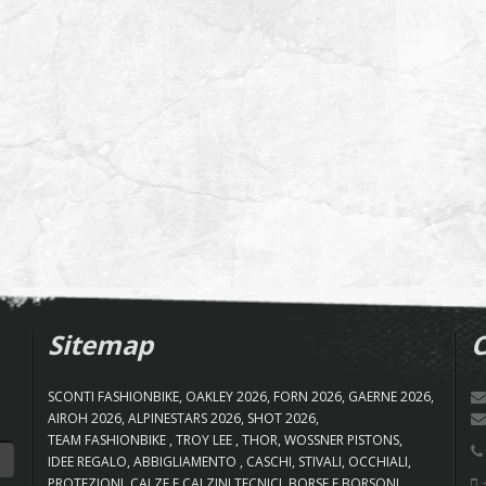
Sitemap
C
SCONTI FASHIONBIKE
OAKLEY 2026
FORN 2026
GAERNE 2026
AIROH 2026
ALPINESTARS 2026
SHOT 2026
TEAM FASHIONBIKE
TROY LEE
THOR
WOSSNER PISTONS
IDEE REGALO
ABBIGLIAMENTO
CASCHI
STIVALI
OCCHIALI
+
PROTEZIONI
CALZE E CALZINI TECNICI
BORSE E BORSONI