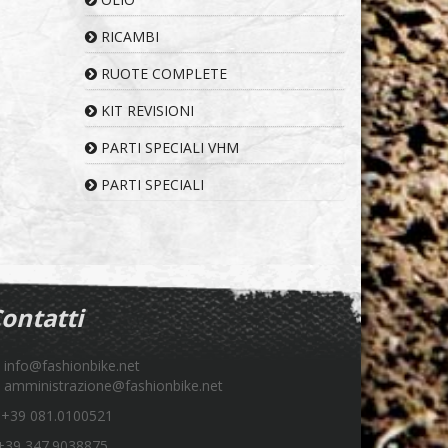
RICAMBI
RUOTE COMPLETE
KIT REVISIONI
PARTI SPECIALI VHM
PARTI SPECIALI
ontatti
info@fashionbike.net
amministrazione@fashionbike.net
+39 081.0100521
39 347.9038875