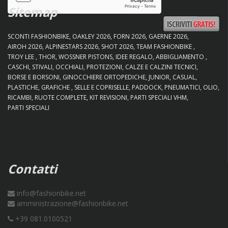
Sitemap
SCONTI FASHIONBIKE
OAKLEY 2026
FORN 2026
GAERNE 2026
AIROH 2026
ALPINESTARS 2026
SHOT 2026
TEAM FASHIONBIKE
TROY LEE
THOR
WOSSNER PISTONS
IDEE REGALO
ABBIGLIAMENTO
CASCHI
STIVALI
OCCHIALI
PROTEZIONI
CALZE E CALZINI TECNICI
BORSE E BORSONI
GINOCCHIERE ORTOPEDICHE
JUNIOR
CASUAL
PLASTICHE
GRAFICHE
SELLE E COPRISELLE
PADDOCK
PNEUMATICI
OLIO
RICAMBI
RUOTE COMPLETE
KIT REVISIONI
PARTI SPECIALI VHM
PARTI SPECIALI
Contatti
info@fashionbike.net
amministrazione@fashionbike.net
+39 081.0100521